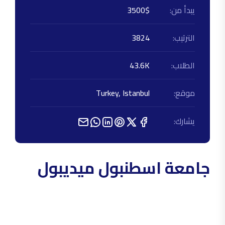
يبدأ من:
3500$
الترتيب:
3824
الطلاب:
43.6K
موقع:
Turkey, Istanbul
يشارك:
جامعة اسطنبول ميديبول